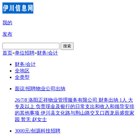
我的
发布
搜索
首页
»
单位招聘
»
财务/会计
财务/会计
全地区
全类型
面议/招聘物业公司出纳
26/7/8
洛阳正祥物业管理服务有限公司 财务出纳 1人 大
专及以上 负责现金及银行的日常支出和收入和领导安排
的其他事项 伊川县文化路与荆山路交叉口西龙辰盛世家
园 暂无 赵女士
3000元/创源科技招聘