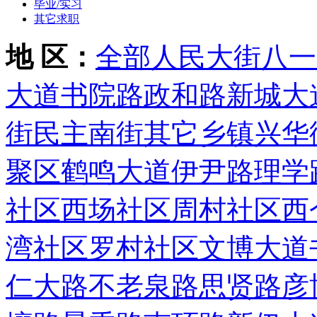
毕业/实习
其它求职
地 区：
全部
人民大街
八一
大道
书院路
政和路
新城大
街
民主南街
其它乡镇
兴华
聚区
鹤鸣大道
伊尹路
理学
社区
西场社区
周村社区
西
湾社区
罗村社区
文博大道
仁大路
不老泉路
思贤路
彦