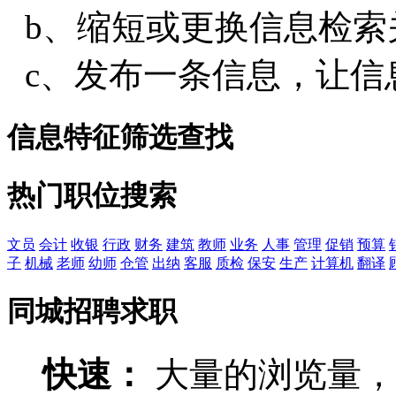
b、缩短或更换信息检索
c、发布一条信息，让信
信息特征筛选查找
热门职位搜索
文员
会计
收银
行政
财务
建筑
教师
业务
人事
管理
促销
预算
子
机械
老师
幼师
仓管
出纳
客服
质检
保安
生产
计算机
翻译
同城招聘求职
快速：
大量的浏览量，