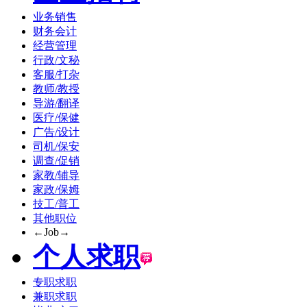
业务销售
财务会计
经营管理
行政/文秘
客服/打杂
教师/教授
导游/翻译
医疗/保健
广告/设计
司机/保安
调查/促销
家教/辅导
家政/保姆
技工/普工
其他职位
←Job→
个人求职
专职求职
兼职求职