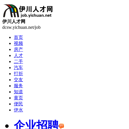
伊川人才网
dcsw.yichuan.net/job
首页
视频
房产
人才
二手
汽车
打折
交友
服务
知道
黄页
便民
伊水
企业招聘