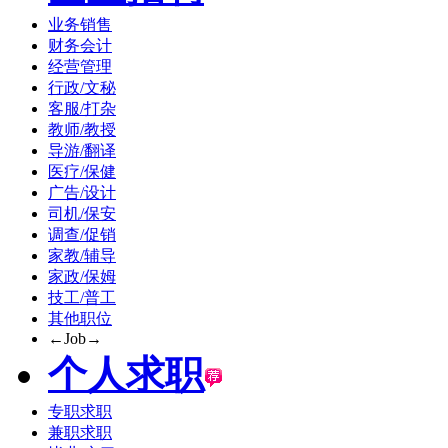
业务销售
财务会计
经营管理
行政/文秘
客服/打杂
教师/教授
导游/翻译
医疗/保健
广告/设计
司机/保安
调查/促销
家教/辅导
家政/保姆
技工/普工
其他职位
←Job→
个人求职
专职求职
兼职求职