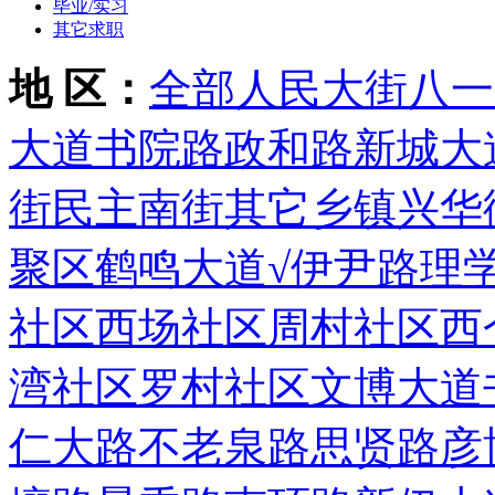
毕业/实习
其它求职
地 区：
全部
人民大街
八一
大道
书院路
政和路
新城大
街
民主南街
其它乡镇
兴华
聚区
鹤鸣大道
√伊尹路
理
社区
西场社区
周村社区
西
湾社区
罗村社区
文博大道
仁大路
不老泉路
思贤路
彦