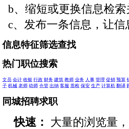
b、缩短或更换信息检索
c、发布一条信息，让信
信息特征筛选查找
热门职位搜索
文员
会计
收银
行政
财务
建筑
教师
业务
人事
管理
促销
预算
子
机械
老师
幼师
仓管
出纳
客服
质检
保安
生产
计算机
翻译
同城招聘求职
快速：
大量的浏览量，