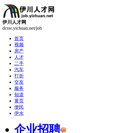
伊川人才网
dcsw.yichuan.net/job
首页
视频
房产
人才
二手
汽车
打折
交友
服务
知道
黄页
便民
伊水
企业招聘