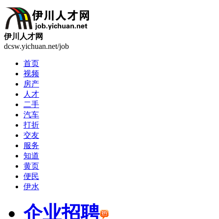
伊川人才网
dcsw.yichuan.net/job
首页
视频
房产
人才
二手
汽车
打折
交友
服务
知道
黄页
便民
伊水
企业招聘