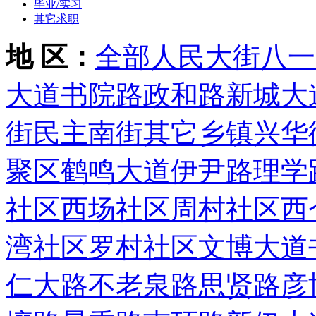
毕业/实习
其它求职
地 区：
全部
人民大街
八一
大道
书院路
政和路
新城大
街
民主南街
其它乡镇
兴华
聚区
鹤鸣大道
伊尹路
理学
社区
西场社区
周村社区
西
湾社区
罗村社区
文博大道
仁大路
不老泉路
思贤路
彦