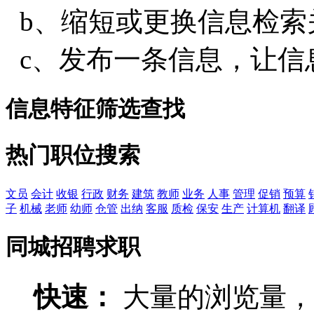
b、缩短或更换信息检索
c、发布一条信息，让信
信息特征筛选查找
热门职位搜索
文员
会计
收银
行政
财务
建筑
教师
业务
人事
管理
促销
预算
子
机械
老师
幼师
仓管
出纳
客服
质检
保安
生产
计算机
翻译
同城招聘求职
快速：
大量的浏览量，