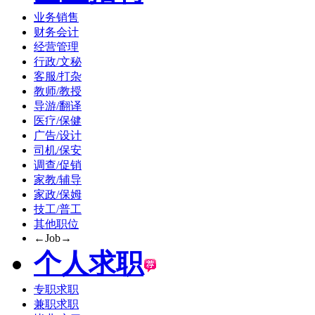
业务销售
财务会计
经营管理
行政/文秘
客服/打杂
教师/教授
导游/翻译
医疗/保健
广告/设计
司机/保安
调查/促销
家教/辅导
家政/保姆
技工/普工
其他职位
←Job→
个人求职
专职求职
兼职求职