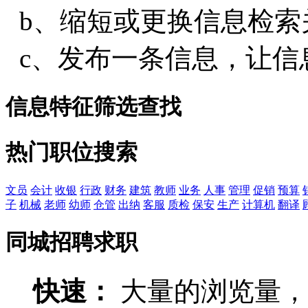
b、缩短或更换信息检索
c、发布一条信息，让信
信息特征筛选查找
热门职位搜索
文员
会计
收银
行政
财务
建筑
教师
业务
人事
管理
促销
预算
子
机械
老师
幼师
仓管
出纳
客服
质检
保安
生产
计算机
翻译
同城招聘求职
快速：
大量的浏览量，