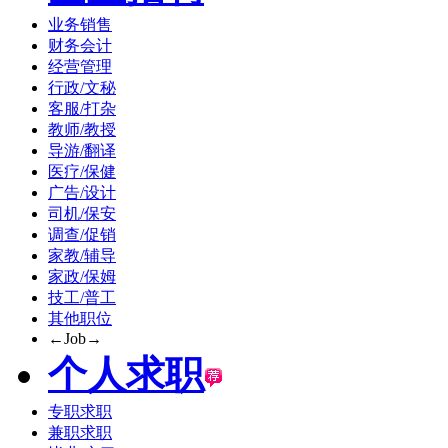
业务销售
财务会计
经营管理
行政/文秘
客服/打杂
教师/教授
导游/翻译
医疗/保健
广告/设计
司机/保安
调查/促销
家教/辅导
家政/保姆
技工/普工
其他职位
←Job→
个人求职
专职求职
兼职求职