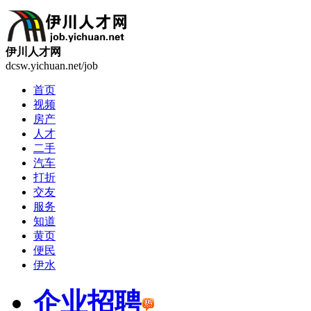
伊川人才网
dcsw.yichuan.net/job
首页
视频
房产
人才
二手
汽车
打折
交友
服务
知道
黄页
便民
伊水
企业招聘