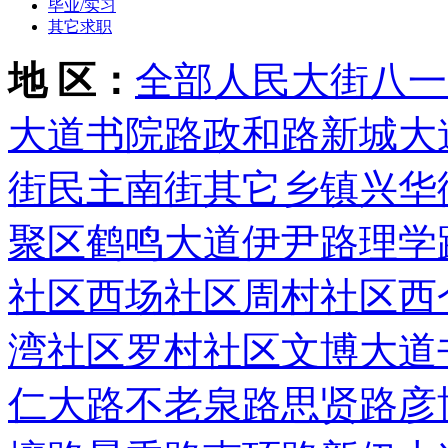
毕业/实习
其它求职
地 区：
全部
人民大街
八一
大道
书院路
政和路
新城大
街
民主南街
其它乡镇
兴华
聚区
鹤鸣大道
伊尹路
理学
社区
西场社区
周村社区
西
湾社区
罗村社区
文博大道
仁大路
不老泉路
思贤路
彦