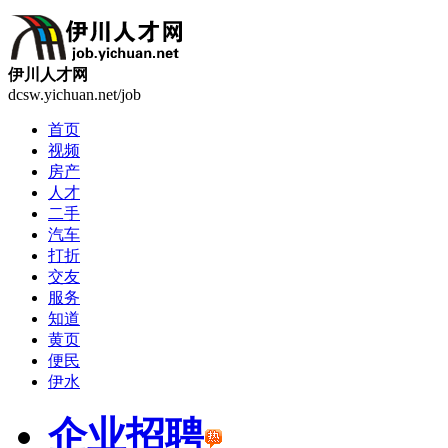
伊川人才网
dcsw.yichuan.net/job
首页
视频
房产
人才
二手
汽车
打折
交友
服务
知道
黄页
便民
伊水
企业招聘