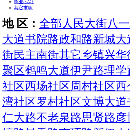
毕业/实习
其它求职
地 区：
全部
人民大街
八一
大道
书院路
政和路
新城大
街
民主南街
其它乡镇
兴华
聚区
鹤鸣大道
伊尹路
理学
社区
西场社区
周村社区
西
湾社区
罗村社区
文博大道
仁大路
不老泉路
思贤路
彦