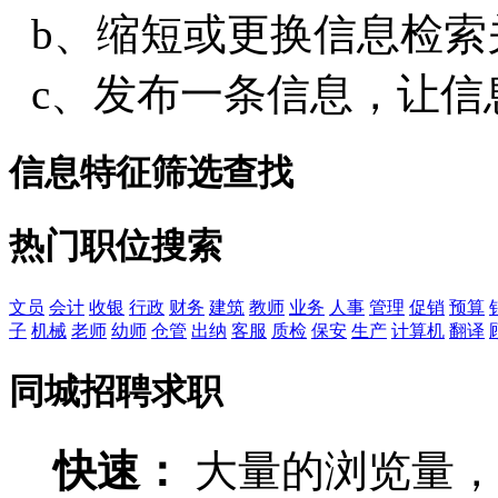
b、缩短或更换信息检索
c、发布一条信息，让信
信息特征筛选查找
热门职位搜索
文员
会计
收银
行政
财务
建筑
教师
业务
人事
管理
促销
预算
子
机械
老师
幼师
仓管
出纳
客服
质检
保安
生产
计算机
翻译
同城招聘求职
快速：
大量的浏览量，