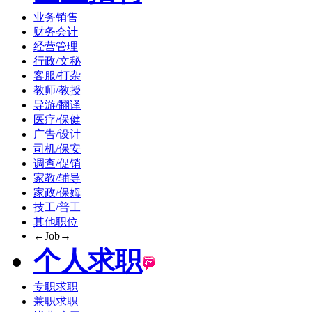
业务销售
财务会计
经营管理
行政/文秘
客服/打杂
教师/教授
导游/翻译
医疗/保健
广告/设计
司机/保安
调查/促销
家教/辅导
家政/保姆
技工/普工
其他职位
←Job→
个人求职
专职求职
兼职求职