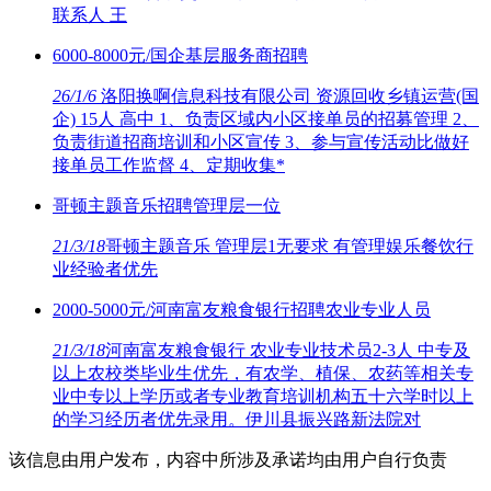
联系人 王
6000-8000元/国企基层服务商招聘
26/1/6
洛阳换啊信息科技有限公司 资源回收乡镇运营(国
企) 15人 高中 1、负责区域内小区接单员的招募管理 2、
负责街道招商培训和小区宣传 3、参与宣传活动比做好
接单员工作监督 4、定期收集*
哥顿主题音乐招聘管理层一位
21/3/18
哥顿主题音乐 管理层1无要求 有管理娱乐餐饮行
业经验者优先
2000-5000元/河南富友粮食银行招聘农业专业人员
21/3/18
河南富友粮食银行 农业专业技术员2-3人 中专及
以上农校类毕业生优先，有农学、植保、农药等相关专
业中专以上学历或者专业教育培训机构五十六学时以上
的学习经历者优先录用。伊川县振兴路新法院对
该信息由用户发布，内容中所涉及承诺均由用户自行负责