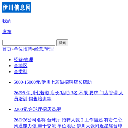
我的
发布
搜索
首页
»
单位招聘
»
经营/管理
经营/管理
全地区
全类型
5000-15000元/伊川七若滋招聘店长店助
26/6/5
伊川七若滋 店长/店助 3名 不限 要求 门店管理,人
员培训,销售培训等
2200元/台球厅招店员
图
26/3/26
公司名称 台球厅 招聘人数 2 工作描述 有责任心,
沟通能力强,善于交流 单位地址 伊川大张附近星耀台球