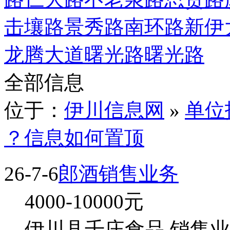
击壤路
景秀路
南环路
新伊
龙腾大道
曙光路
曙光路
全部信息
位于：
伊川信息网
»
单位
？信息如何置顶
26-7-6
郎酒销售业务
4000-10000
元
伊川县千庄食品 销售业务