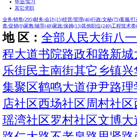
毕业/实习
其它求职
业务/销售
(295)
财务/会计
(15)
经营/管理
(46)
行政/文秘
(75)
客服/打
查/促销
(9)
家教/辅导
(48)
家政/保姆
(13)
其他职位
(240)
工程技术类
地 区：
全部
人民大街
八一
程大道
书院路
政和路
新城
乐街
民主南街
其它乡镇
兴
集聚区
鹤鸣大道
伊尹路
理
店社区
西场社区
周村社区
瑶湾社区
罗村社区
文博大
路
仁大路
不老泉路
思贤路