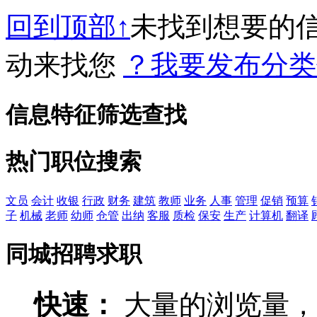
回到顶部↑
未找到想要的
动来找您
？我要发布分类
信息特征筛选查找
热门职位搜索
文员
会计
收银
行政
财务
建筑
教师
业务
人事
管理
促销
预算
子
机械
老师
幼师
仓管
出纳
客服
质检
保安
生产
计算机
翻译
同城招聘求职
快速：
大量的浏览量，