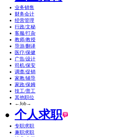
业务销售
财务会计
经营管理
行政/文秘
客服/打杂
教师/教授
导游/翻译
医疗/保健
广告/设计
司机/保安
调查/促销
家教/辅导
家政/保姆
技工/普工
其他职位
←Job→
个人求职
专职求职
兼职求职