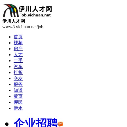
伊川人才网
www8.yichuan.net/job
首页
视频
房产
人才
二手
汽车
打折
交友
服务
知道
黄页
便民
伊水
企业招聘